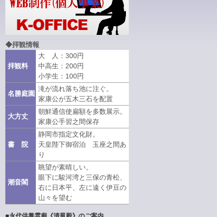
◆拝観情報
大 人：300円
拝観料
中高生：200円
小学生：100円
滝が流れ落ち池に注ぐ。
名勝庭園
家康公が五木三石を配置
朝鮮通信使扁額を多数展示。
大方丈
家康公手習之間保存
静岡市指定文化財。
書 院
天皇陛下御宿泊 玉座之間あ
り
眺望が素晴しい。
眼下に駿河湾と三保の青松、
潮音閣
右に日本平、左に遠く伊豆の
山々を望む
■永代供養霊廟《清風殿》のご案内