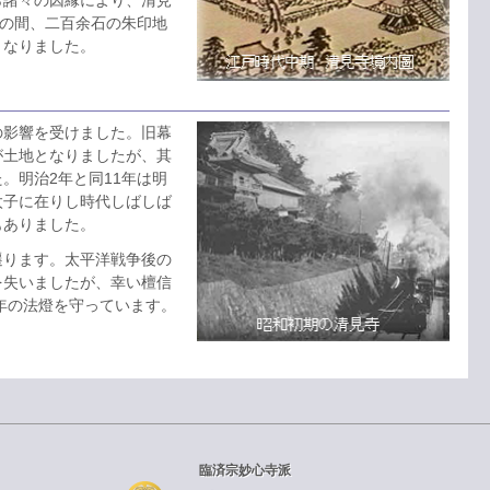
年の間、二百余石の朱印地
となりました。
影響を受けました。旧幕
が土地となりましたが、其
。明治2年と同11年は明
太子に在りし時代しばしば
もありました。
ります。太平洋戦争後の
を失いましたが、幸い檀信
0年の法燈を守っています。
臨済宗妙心寺派