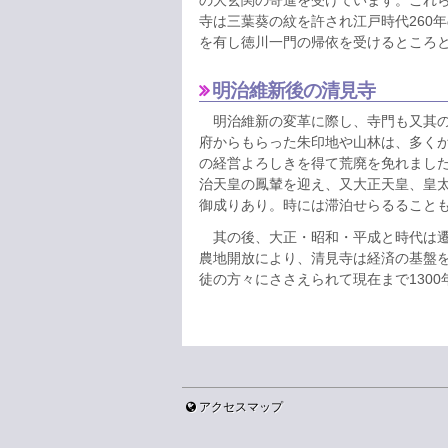
寺は三葉葵の紋を許され江戸時代260
を有し徳川一門の帰依を受けるところ
明治維新後の清見寺
明治維新の変革に際し、寺門も又其の
府からもらった朱印地や山林は、多く
の経営よろしきを得て荒廃を免れました
治天皇の鳳輦を迎え、又大正天皇、皇
御成りあり。時には滞泊せらるること
其の後、大正・昭和・平成と時代は遷
農地開放により、清見寺は経済の基盤
徒の方々にささえられて現在まで130
アクセスマップ