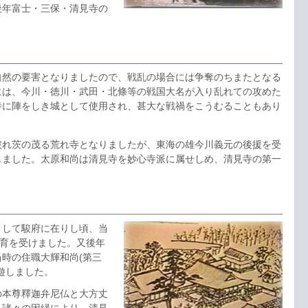
年富士・三保・清見寺の
然の要害となりましたので、戦乱の場合には争奪のちまたとなる
には、今川・徳川・武田・北條等の戦国大名が入り乱れての攻めた
寺に陣をしき城として使用され、甚大な戦禍をこうむることもあり
れ茨の茂る荒れ寺となりましたが、東海の雄今川義元の後援を受
しました。太原和尚は清見寺を妙心寺派に属せしめ、清見寺の第一
して駿府に在りし頃、当
教育を受けました。又後年
時の住職大輝和尚(第三
遊しました。
本尊釋迦弁尼仏と大方丈
ら諸々の因縁により、清見