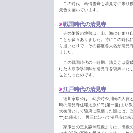
この時代、画僧雪舟も清見寺に来り後
景色を画いています。
戦国時代の清見寺
寺の附近の地勢は、山、海にせまり自
ことが多々ありました。特にこの時代
り退いたりで、その都度各大名が清見
ました。
この戦国時代の一時期、清見寺は堂破
けた太原崇孚禅師が清見寺を復興いた
世となったのです。
江戸時代の清見寺
徳川家康公は、幼少時今川氏の人質と
時の清見寺住職太原和尚(第一世)より
大御所として駿府に隠栖した際には、当
世)に帰依し、再三に渉って清見寺に来
家康公の三女静照院殿よりは、彿殿の
の大玄関の寄進を受けています。これ