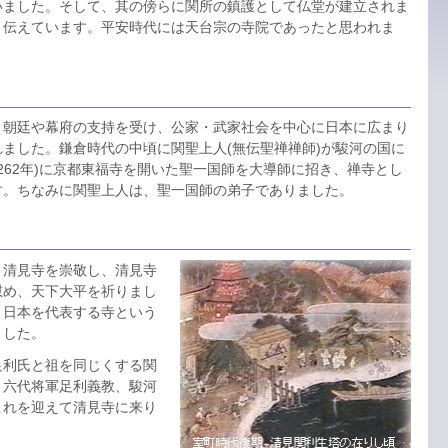
いました。そして、其の傍らに関所の鎮護として仏堂が建立されま
と伝えています。平安時代には天台宗の寺院であったと思われま
朝廷や幕府の支持を受け、公家・武家社会を中心に日本に広まり
ました。鎌倉時代の中頃に関聖上人(無伝聖禅禅師)が駿河の国に
262年)に京都東福寺を開いた聖一国師を大導師に招き、禅寺とし
す。ちなみに関聖上人は、聖一国師の弟子でありました。
清見寺を崇敬し、清見寺
慰め、天下大平を祈りまし
、日本を代表する寺という
ました。
利氏と祖を同じくする関
。六代将軍足利義教、駿河
これを迎えて清見寺に来り