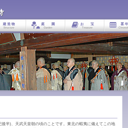
建 造 物
庭 園
お 宝
畧 年
Structure
Garden
Treasure
Chronol
世紀後半)、天武天皇朝の頃のことです。東北の蝦夷に備えてこの地