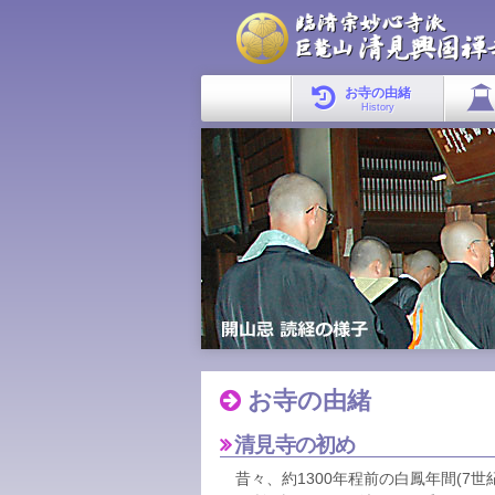
お寺の由緒
History
お寺の由緒
清見寺の初め
昔々、約1300年程前の白鳳年間(7