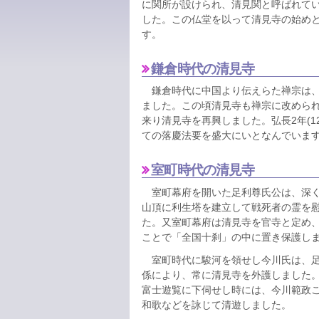
に関所が設けられ、清見関と呼ばれて
した。この仏堂を以って清見寺の始め
す。
鎌倉時代の清見寺
鎌倉時代に中国より伝えらた禅宗は、
ました。この頃清見寺も禅宗に改められ
来り清見寺を再興しました。弘長2年(1
ての落慶法要を盛大にいとなんでいま
室町時代の清見寺
室町幕府を開いた足利尊氏公は、深く
山頂に利生塔を建立して戦死者の霊を
た。又室町幕府は清見寺を官寺と定め
ことで「全国十刹」の中に置き保護し
室町時代に駿河を領せし今川氏は、足
係により、常に清見寺を外護しました
富士遊覧に下伺せし時には、今川範政
和歌などを詠じて清遊しました。