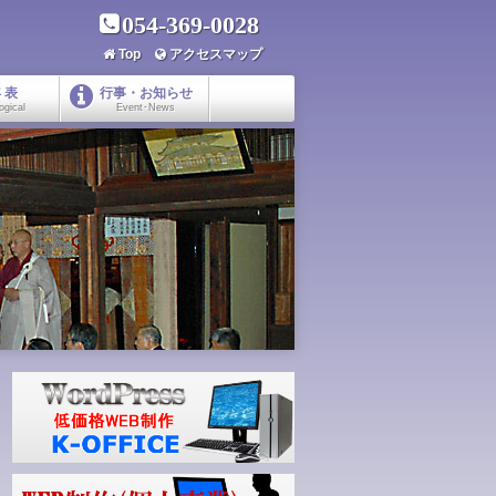
054-369-0028
Top
アクセスマップ
 表
行事・お知らせ
ogical
Event･News