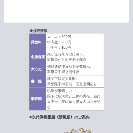
◆拝観情報
大 人：300円
拝観料
中高生：200円
小学生：100円
滝が流れ落ち池に注ぐ。
名勝庭園
家康公が五木三石を配置
朝鮮通信使扁額を多数展示。
大方丈
家康公手習之間保存
静岡市指定文化財。
書 院
天皇陛下御宿泊 玉座之間あり
眺望が素晴しい。
眼下に駿河湾と三保の青松、右に
潮音閣
日本平、左に遠く伊豆の山々を望
む
■永代供養霊廟《清風殿》のご案内