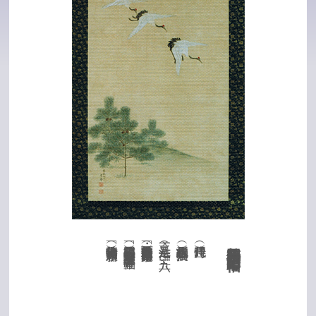
（箱書裏）「清山什物 蓉嶺新添」
（箱書表）「若松鶴図 壹軸 應挙筆 二十五菩薩像 壹軸」
（款印・賛等）左下「寛政壬子 應挙」白文方印二顆
（法量）一二八・七×五六・一㎝
（形状）絹本着色 掛幅装
若松鶴図 伝 円山応挙筆 一幅