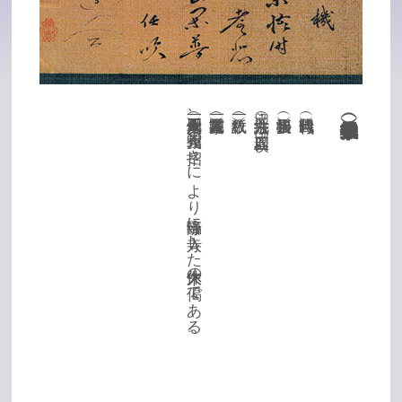
天文十七年（一五四八）四月、今川義元の招きにより臨済寺に入寺した大休宋休の偈である。
（寸法）縦二九・六㎝ 横四二・五㎝