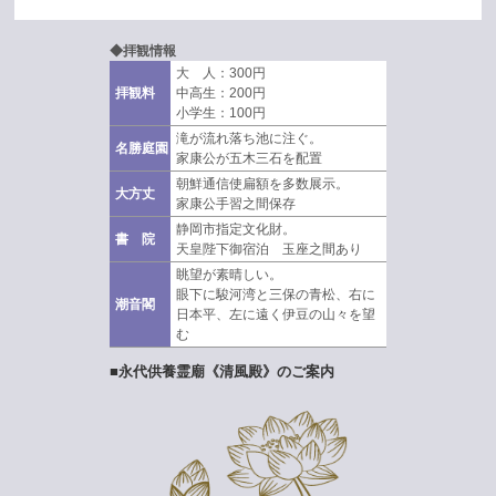
◆拝観情報
大 人：300円
拝観料
中高生：200円
小学生：100円
滝が流れ落ち池に注ぐ。
名勝庭園
家康公が五木三石を配置
朝鮮通信使扁額を多数展示。
大方丈
家康公手習之間保存
静岡市指定文化財。
書 院
天皇陛下御宿泊 玉座之間あり
眺望が素晴しい。
眼下に駿河湾と三保の青松、右に
潮音閣
日本平、左に遠く伊豆の山々を望
む
■永代供養霊廟《清風殿》のご案内